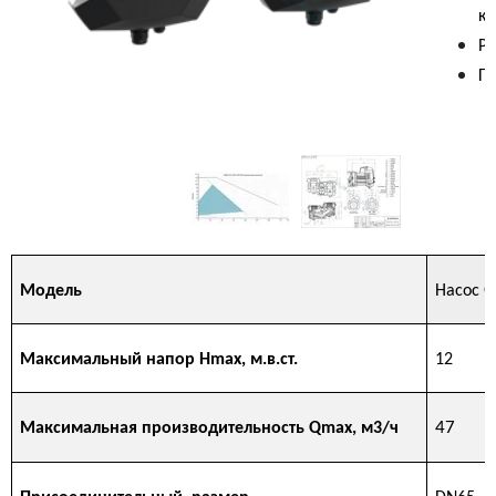
ко
Ра
Га
Модель
Насос 
Максимальный напор Hmax, м.в.ст.
12
47
Максимальная производительность Qmax, м3/ч